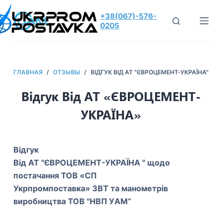
П
+38(067)-576-
е
0205
р
е
й
ГЛАВНАЯ
/
ОТЗЫВЫ
/
ВІДГУК ВІД АТ "ЄВРОЦЕМЕНТ-УКРАЇНА"
т
и
Відгук Від АТ «ЄВРОЦЕМЕНТ-
к
УКРАЇНА»
с
у
т
Відгук
и
Від АТ "ЄВРОЦЕМЕНТ-УКРАЇНА " щодо
постачання ТОВ «СП
Укрпромпоставка» ЗВТ та манометрів
виробництва ТОВ "НВП УAM”