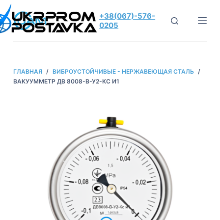
П
+38(067)-576-
е
0205
р
е
й
ГЛАВНАЯ
/
ВИБРОУСТОЙЧИВЫЕ - НЕРЖАВЕЮЩАЯ СТАЛЬ
/
т
ВАКУУММЕТР ДВ 8008-В-У2-КС И1
и
к
с
у
т
и