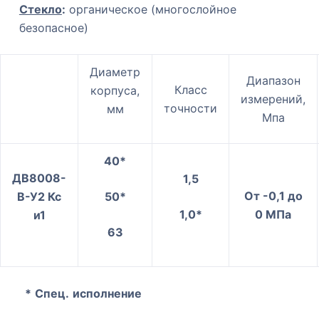
Стекло
:
органическое (многослойное
безопасное)
Диаметр
Диапазон
Класс
корпуса,
измерений,
точности
мм
Мпа
40*
ДВ8008-
1,5
От -0,1 до
В-У2 Кс
50*
1,0*
0 МПа
и1
63
*
Спец.
исполнение