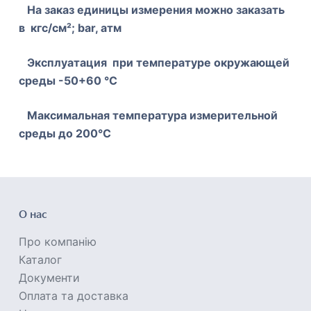
Н
а заказ единицы измерения можно заказать
в кгс/см²;
bar
, ат
м
Эксплуатация при температуре окружающей
среды -50+60
°
С
Максимальная температура измерите
ль
ной
среды до
20
0°С
О нас
Про компанію
Каталог
Документи
Оплата та доставка