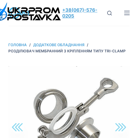
П
+38(067)-576-
е
0205
р
е
й
ГОЛОВНА
/
ДОДАТКОВЕ ОБЛАДНАННЯ
/
т
РОЗДІЛЮВАЧ МЕМБРАННИЙ З КРІПЛЕННЯМ ТИПУ TRI-CLAMP
и
д
о
в
м
і
с
т
у