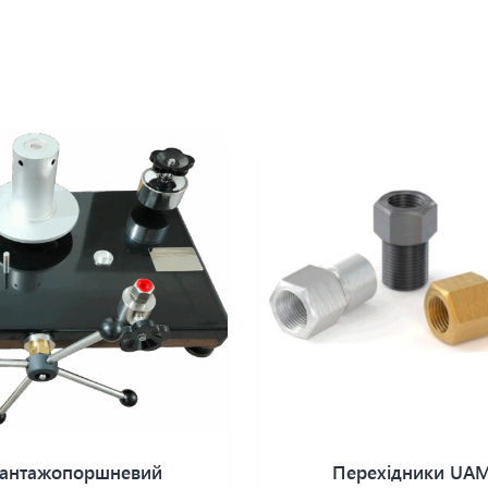
антажопоршневий
Перехідники UA