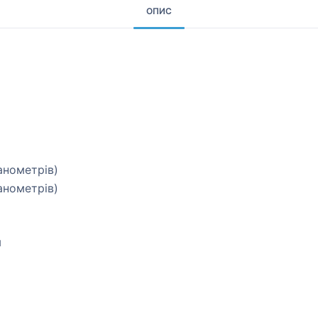
ОПИС
анометрів)
анометрів)
м